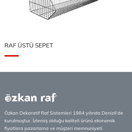
RAF ÜSTÜ SEPET
Özkan Dekoratif Raf Sistemleri 1984 yılında Denizli'de
kurulmuştur. İzlemiş olduğu kaliteli ürünü ekonomik
fiyatlara pazarlama ve müşteri memnuniyeti