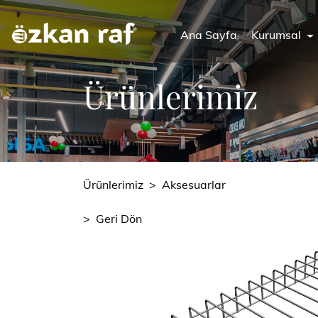
Ana Sayfa
Kurumsal
Ürünlerimiz
Ürünlerimiz
>
Aksesuarlar
>
Geri Dön