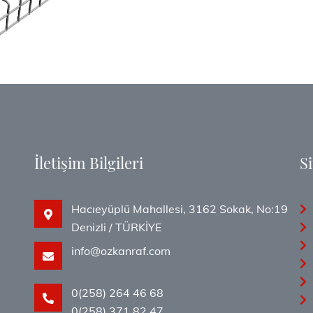
İletişim Bilgileri
Si
Hacıeyüplü Mahallesi, 3162 Sokak, No:19
i
Denizli / TÜRKİYE
info@ozkanraf.com
0(258) 264 46 68
0(258) 371 82 47