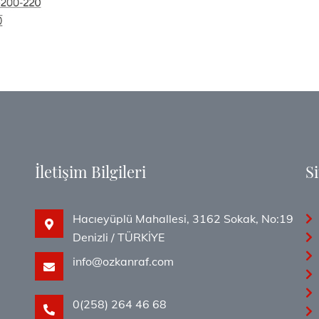
İletişim Bilgileri
Si
Hacıeyüplü Mahallesi, 3162 Sokak, No:19
i
Denizli / TÜRKİYE
info@ozkanraf.com
0(258) 264 46 68