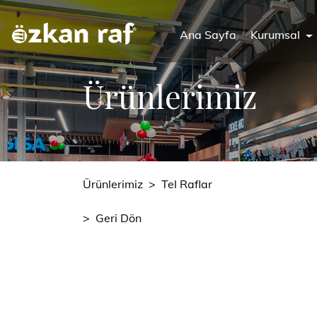
Ana Sayfa
Kurumsal
Ürünlerimiz
Ürünlerimiz
>
Tel Raflar
>
Geri Dön