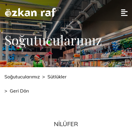
Soğutucularımız
Soğutucularımız
>
Sütlükler
>
Geri Dön
NILÜFER