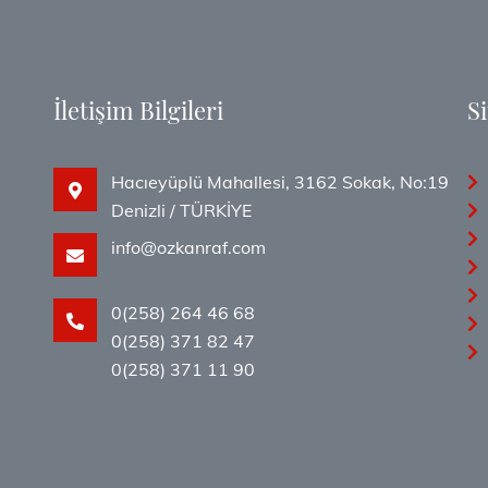
İletişim Bilgileri
Si
Hacıeyüplü Mahallesi, 3162 Sokak, No:19
i
Denizli / TÜRKİYE
info@ozkanraf.com
0(258) 264 46 68
0(258) 371 82 47
0(258) 371 11 90